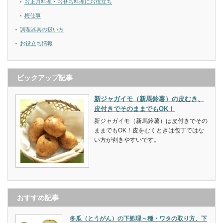
お正月料理・おせち料理にお役立ち
梅仕事
調理器具の扱い方
お役立ち情報
ピックアップ記事
新ジャガイモ（新馬鈴薯）の皮むき、
皮付きでそのままでもOK！
新ジャガイモ（新馬鈴薯）は皮付きでその
ままでもOK！皮をむくときは包丁ではな
い方が剥きやすいです。
おすすめ記事
冬瓜（とうがん）の下処理～種・ワタの取り方、下