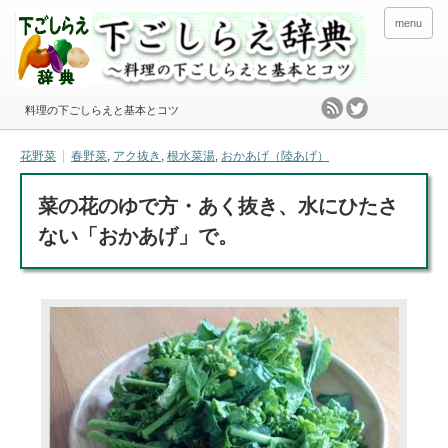
menu
料理の下ごしらえと基本とコツ
花野菜
春野菜
,
アク抜き
,
根水菜湯
,
おかあげ（陸あげ）
菜の花のゆで方・あく抜き、水にひたさ
ない「おかあげ」で。