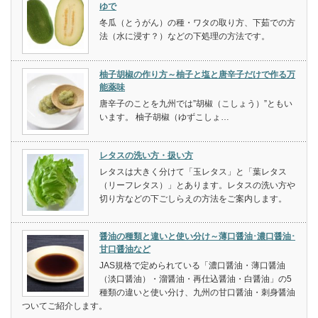
ゆで
冬瓜（とうがん）の種・ワタの取り方、下茹での方
法（水に浸す？）などの下処理の方法です。
柚子胡椒の作り方～柚子と塩と唐辛子だけで作る万
能薬味
唐辛子のことを九州では”胡椒（こしょう）”ともい
います。 柚子胡椒（ゆずこしょ…
レタスの洗い方・扱い方
レタスは大きく分けて「玉レタス」と「葉レタス
（リーフレタス）」とあります。レタスの洗い方や
切り方などの下ごしらえの方法をご案内します。
醤油の種類と違いと使い分け～薄口醤油･濃口醤油･
甘口醤油など
JAS規格で定められている「濃口醤油・薄口醤油
（淡口醤油）・溜醤油・再仕込醤油・白醤油」の5
種類の違いと使い分け、九州の甘口醤油・刺身醤油
ついてご紹介します。