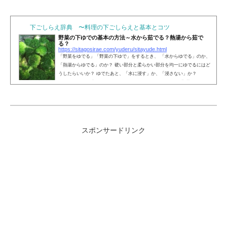
下ごしらえ辞典 〜料理の下ごしらえと基本とコツ
野菜の下ゆでの基本の方法～水から茹でる？熱湯から茹で
る？
https://sitagosirae.com/yuderu/sitayude.html
「野菜をゆでる」「野菜の下ゆで」をするとき、 「水からゆでる」のか、
「熱湯からゆでる」のか？ 硬い部分と柔らかい部分を均一にゆでるにはど
うしたらいいか？ ゆでたあと、「水に浸す」か、「浸さない」か？
・・・など、迷うことはありませんか？このページでは、野菜の下ゆで
の基本の方法についてご説明します。 水からゆでる？熱湯からゆでる？野
菜をゆでる時は、「根水菜湯」でします。つまり、根菜は水からゆで、葉
物の野菜は熱湯に塩をひとつまみ入れてゆでます。水からゆでるもの にん
じん 大根 蕪（かぶ） じゃがい...
スポンサードリンク