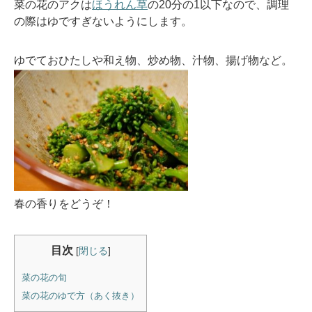
菜の花のアクは
ほうれん草
の20分の1以下なので、調理
の際はゆですぎないようにします。
ゆでておひたしや和え物、炒め物、汁物、揚げ物など。
春の香りをどうぞ！
目次
[
閉じる
]
菜の花の旬
菜の花のゆで方（あく抜き）