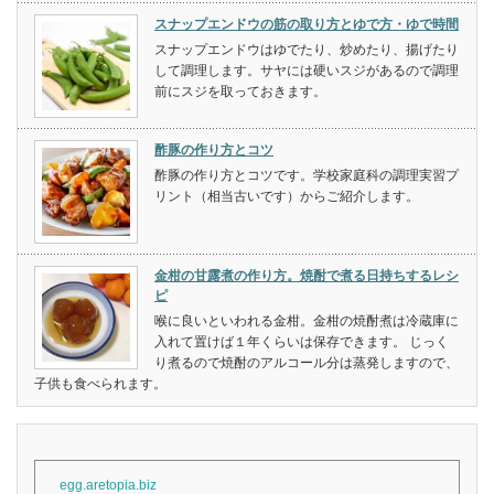
スナップエンドウの筋の取り方とゆで方・ゆで時間
スナップエンドウはゆでたり、炒めたり、揚げたり
して調理します。サヤには硬いスジがあるので調理
前にスジを取っておきます。
酢豚の作り方とコツ
酢豚の作り方とコツです。学校家庭科の調理実習プ
リント（相当古いです）からご紹介します。
金柑の甘露煮の作り方。焼酎で煮る日持ちするレシ
ピ
喉に良いといわれる金柑。金柑の焼酎煮は冷蔵庫に
入れて置けば１年くらいは保存できます。 じっく
り煮るので焼酎のアルコール分は蒸発しますので、
子供も食べられます。
egg.aretopia.biz