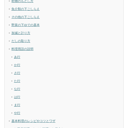
乾物のもどし方
魚介類の下ごしらえ
その他の下ごしらえ
野菜の下ゆでの基本
加減と計り方
だしの取り方
料理用語の説明
あ行
か行
さ行
た行
な行
は行
ま行
や行
基本料理のレシピやコツとワザ