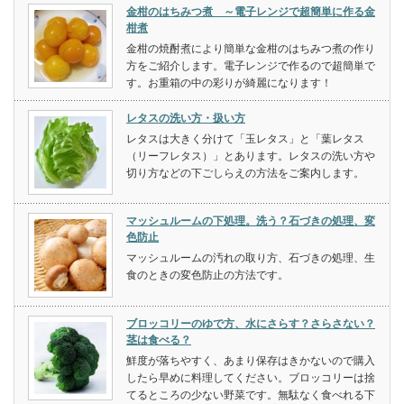
金柑のはちみつ煮 ～電子レンジで超簡単に作る金
柑煮
金柑の焼酎煮により簡単な金柑のはちみつ煮の作り
方をご紹介します。電子レンジで作るので超簡単で
す。お重箱の中の彩りが綺麗になります！
レタスの洗い方・扱い方
レタスは大きく分けて「玉レタス」と「葉レタス
（リーフレタス）」とあります。レタスの洗い方や
切り方などの下ごしらえの方法をご案内します。
マッシュルームの下処理。洗う？石づきの処理、変
色防止
マッシュルームの汚れの取り方、石づきの処理、生
食のときの変色防止の方法です。
ブロッコリーのゆで方、水にさらす？さらさない？
茎は食べる？
鮮度が落ちやすく、あまり保存はきかないので購入
したら早めに料理してください。ブロッコリーは捨
てるところの少ない野菜です。無駄なく食べれる下