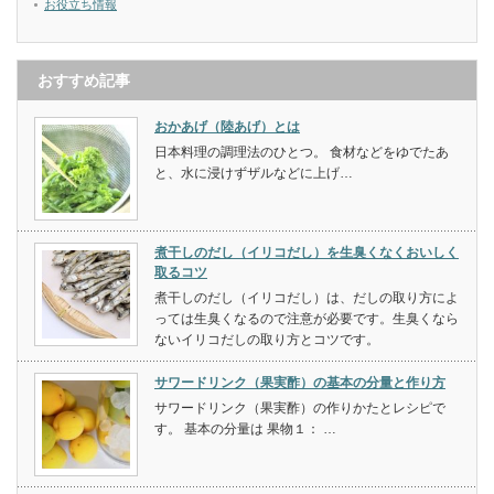
お役立ち情報
おすすめ記事
おかあげ（陸あげ）とは
日本料理の調理法のひとつ。 食材などをゆでたあ
と、水に浸けずザルなどに上げ…
煮干しのだし（イリコだし）を生臭くなくおいしく
取るコツ
煮干しのだし（イリコだし）は、だしの取り方によ
っては生臭くなるので注意が必要です。生臭くなら
ないイリコだしの取り方とコツです。
サワードリンク（果実酢）の基本の分量と作り方
サワードリンク（果実酢）の作りかたとレシピで
す。 基本の分量は 果物１： …