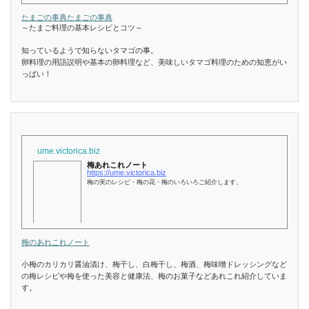
たまごの事典
たまごの事典
～たまご料理の基本レシピとコツ～
知っているようで知らないタマゴの事。
卵料理の用語説明や基本の卵料理など、美味しいタマゴ料理のための知恵がい
っぱい！
ume.victorica.biz
梅あれこれノート
https://ume.victorica.biz
梅の実のレシピ・梅の花・梅のいろいろご紹介します。
梅のあれこれノート
小梅のカリカリ醤油漬け、梅干し、白梅干し、梅酒、梅味噌ドレッシングなど
の梅レシピや梅を使った美容と健康法、梅のお菓子などあれこれ紹介していま
す。