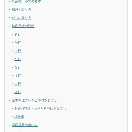
野菜の下ゆでの基本
加減と計り方
だしの取り方
料理用語の説明
あ行
か行
さ行
た行
な行
は行
ま行
や行
基本料理のレシピやコツとワザ
お正月料理・おせち料理にお役立ち
梅仕事
調理器具の扱い方