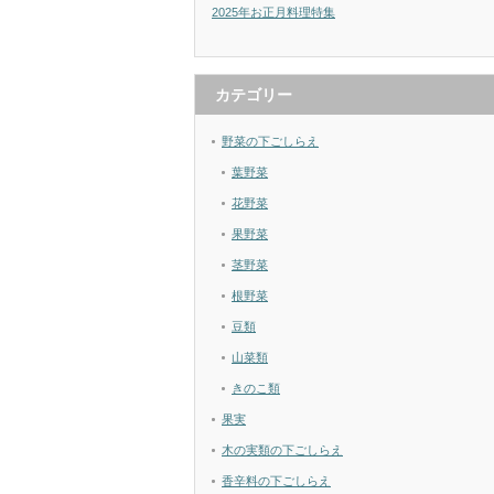
2025年お正月料理特集
カテゴリー
野菜の下ごしらえ
葉野菜
花野菜
果野菜
茎野菜
根野菜
豆類
山菜類
きのこ類
果実
木の実類の下ごしらえ
香辛料の下ごしらえ