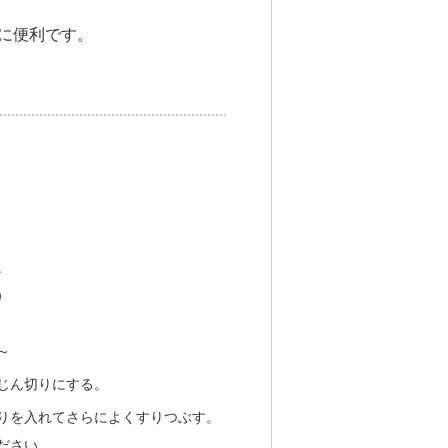
に便利です。
。
）
～
じん切りにする。
りを入れてさらによくすりつぶす。
ださい。