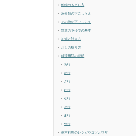
乾物のもどし方
魚介類の下ごしらえ
その他の下ごしらえ
野菜の下ゆでの基本
加減と計り方
だしの取り方
料理用語の説明
あ行
か行
さ行
た行
な行
は行
ま行
や行
基本料理のレシピやコツとワザ