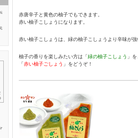
転
赤唐辛子と黄色の柚子でもできます。
赤い柚子こしょうになります。
元
赤い柚子こしょうは、緑の柚子こしょうより辛味が強
柚子の香りを楽しみたい方は「
緑の柚子こしょう
」を
「
赤い柚子ごしょう
」をどうぞ！
な
の
理
料
ぱ
マ