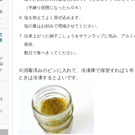
（半練り状態になったらＯＫ）
油
塩を加えてよく混ぜ込みます。
し
…
塩の量はお好みで増減させてください。
方
出来上がった柚子こしょうをサランラップに包み、アルミ
要
保存。
数日で食べきってください。
が
以
か
※消毒済みのビンに入れて、冷凍庫で保管すれば１年
ときは冷凍するとよいです。
汚
れ