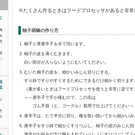
※たくさん作るときはフードプロセッサがあると非常
と
柚子胡椒の作り方
梅
み
色
柚子と青唐辛子を水で洗います。
。
味
柚子の皮を薄くむきます。
い
白い部分が入らないようにむいてください。
むいた柚子の皮を、細かいみじん切りにする。
すり鉢ですりやすくするためにできるだけ細かく切ります
根
塩
（量が多いときはフードプロセッサを使うと非常に楽です
～～唐辛子で手が痛むので、この先は
ツ
ゴム手袋（と、ゴーグル）着用で仕上げてください～
方
唐辛子は、たて半分に切り、種を取い除いてから細かいみ
介
唐辛子をすり鉢で細かくすりつぶし、柚子の皮のみじん切
激辛がお好みの方は種も入れていっしょにすりつぶしてく
ょ