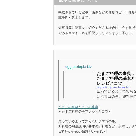
掲載されている記事・画像などの無断コピー・無断
載を固く禁止します。
知恵袋等に記事をご紹介くださる場合は、必ず参照
である当サイト名を明記してリンクをして下さい。
egg.aretopia.biz
たまご料理の事典；
たまご料理の基本と
レシピとコツ
https://egg.aretopia.biz
知っているようで知ら
いタマゴの事。卵料理
用語説明や基本の卵料
など、美味しいタマゴ
たまごの事典
たまごの事典
～たまご料理の基本レシピとコツ～
理のための知恵がいっ
い！
知っているようで知らないタマゴの事。
卵料理の用語説明や基本の卵料理など、美味しいタ
ゴ料理のための知恵がいっぱい！