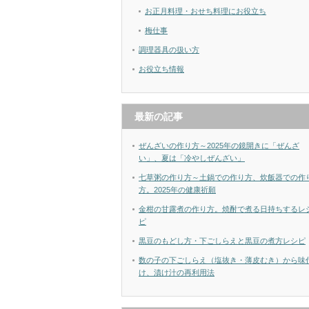
お正月料理・おせち料理にお役立ち
梅仕事
調理器具の扱い方
お役立ち情報
最新の記事
ぜんざいの作り方～2025年の鏡開きに「ぜんざ
い」、夏は「冷やしぜんざい」
七草粥の作り方～土鍋での作り方、炊飯器での作
方。2025年の健康祈願
金柑の甘露煮の作り方。焼酎で煮る日持ちするレ
ピ
黒豆のもどし方・下ごしらえと黒豆の煮方レシピ
数の子の下ごしらえ（塩抜き・薄皮むき）から味
け、漬け汁の再利用法