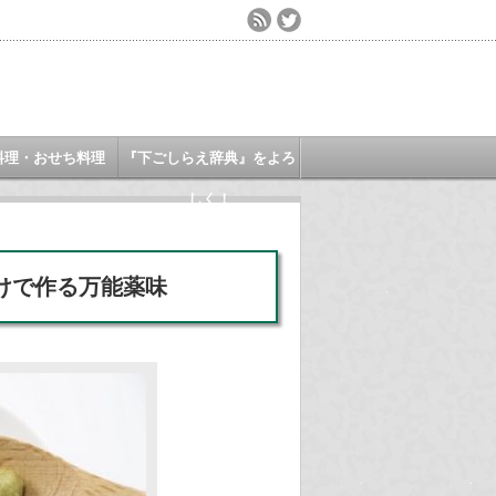
料理・おせち料理
『下ごしらえ辞典』をよろ
しく！
けで作る万能薬味