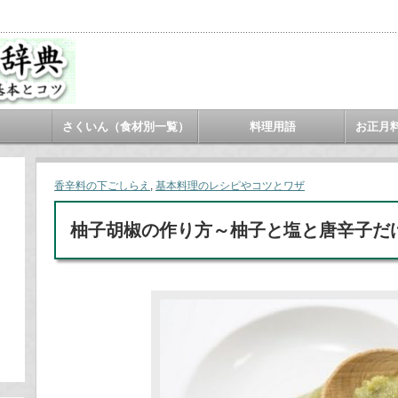
さくいん（食材別一覧）
料理用語
お正月
香辛料の下ごしらえ
,
基本料理のレシピやコツとワザ
柚子胡椒の作り方～柚子と塩と唐辛子だ