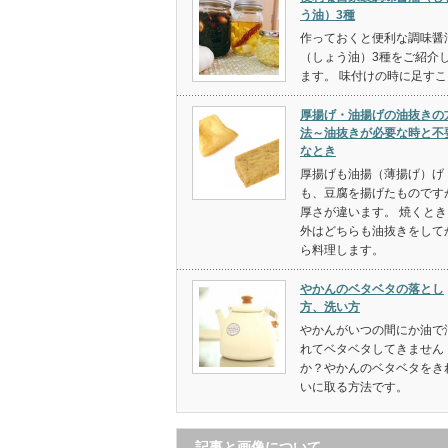
う油）3種
作っておくと便利な調味醤
（しょう油）3種をご紹介
ます。 味付けの時に足すこ
厚揚げ・油揚げの油抜きの
法～油抜きが必要な時と不
なとき
厚揚げも油揚（薄揚げ）げ
も、豆腐を揚げたものです
厚さが違います。 焼くとき
外はどちらも油抜きをして
ら料理します。
やかんのベタベタの落とし
方、洗い方
やかんがいつの間にか油で
れてベタベタしてきません
か？やかんのベタベタをき
いに取る方法です。
記事と画像について