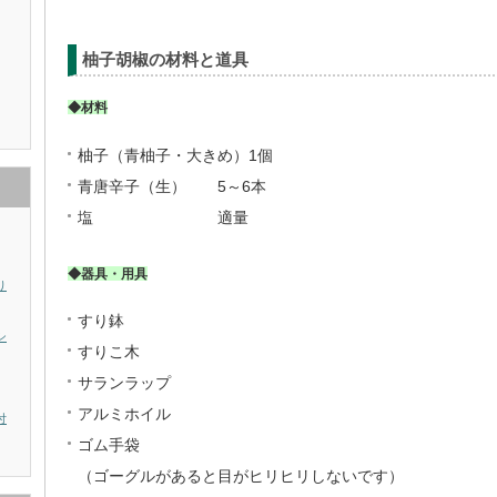
柚子胡椒の材料と道具
◆材料
柚子（青柚子・大きめ）1個
青唐辛子（生） 5～6本
塩 適量
◆器具・用具
り
すり鉢
シ
すりこ木
サランラップ
アルミホイル
付
ゴム手袋
（ゴーグルがあると目がヒリヒリしないです）