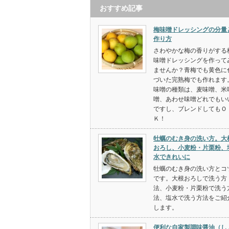
おすすめ記事
梅味噌ドレッシングの分量
作り方
さわやかな梅の香りがする
味噌ドレッシングを作って
ませんか？青梅でも黄色に
づいた完熟梅でも作れます
味噌の種類は、麦味噌、米
噌、あわせ味噌どれでもい
ですし、ブレンドしてもＯ
Ｋ！
牡蠣のむき身の洗い方。大
おろし、小麦粉・片栗粉、
水できれいに
牡蠣のむき身の洗い方とコ
です。大根おろしで洗う方
法、小麦粉・片栗粉で洗う
法、塩水で洗う方法をご紹
します。
便利な自家製調味醤油（し