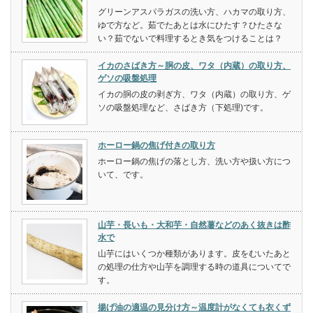
グリーンアスパラガスの洗い方、ハカマの取り方、
ゆで方など。茹でたあとは水にひたす？ひたさな
い？茹でないで料理するとき気をつけることは？
イカのさばき方～胴の皮、ワタ（内蔵）の取り方、
ゲソの吸盤処理
イカの胴の皮の剥ぎ方、ワタ（内蔵）の取り方、ゲ
ソの吸盤処理など、さばき方（下処理)です。
ホーロー鍋の焦げ付きの取り方
ホーロー鍋の焦げの落とし方、洗い方や扱い方につ
いて、です。
山芋・長いも・大和芋・自然薯などのあく抜きは酢
水で
山芋にはいくつか種類があります。皮をむいたあと
の処理の仕方や山芋を調理する時の道具についてで
す。
揚げ油の適温の見分け方～温度計がなくても衣くず