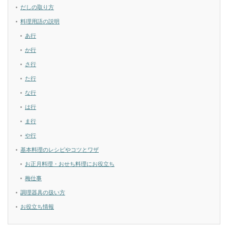
だしの取り方
料理用語の説明
あ行
か行
さ行
た行
な行
は行
ま行
や行
基本料理のレシピやコツとワザ
お正月料理・おせち料理にお役立ち
梅仕事
調理器具の扱い方
お役立ち情報