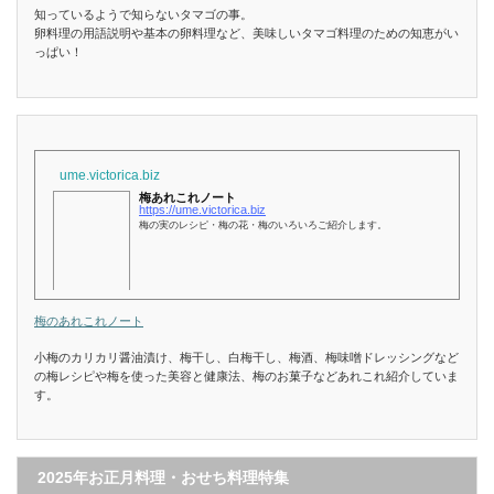
知っているようで知らないタマゴの事。
卵料理の用語説明や基本の卵料理など、美味しいタマゴ料理のための知恵がい
っぱい！
ume.victorica.biz
梅あれこれノート
https://ume.victorica.biz
梅の実のレシピ・梅の花・梅のいろいろご紹介します。
梅のあれこれノート
小梅のカリカリ醤油漬け、梅干し、白梅干し、梅酒、梅味噌ドレッシングなど
の梅レシピや梅を使った美容と健康法、梅のお菓子などあれこれ紹介していま
す。
2025年お正月料理・おせち料理特集