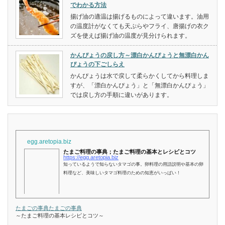
でわかる方法
揚げ油の適温は揚げるものによって違います。油用
の温度計がなくても天ぷらやフライ、唐揚げの衣ク
ズを使えば揚げ油の温度が見分けられます。
かんぴょうの戻し方～漂白かんぴょうと無漂白かん
ぴょうの下ごしらえ
かんぴょうは水で戻して柔らかくしてから料理しま
すが、「漂白かんぴょう」と「無漂白かんぴょう」
では戻し方の手順に違いがあります。
egg.aretopia.biz
たまご料理の事典；たまご料理の基本とレシピとコツ
https://egg.aretopia.biz
知っているようで知らないタマゴの事。卵料理の用語説明や基本の卵
料理など、美味しいタマゴ料理のための知恵がいっぱい！
たまごの事典
たまごの事典
～たまご料理の基本レシピとコツ～