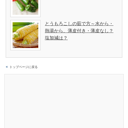
とうもろこしの茹で方～水から・
熱湯から、薄皮付き・薄皮なし？
塩加減は？
トップページに戻る