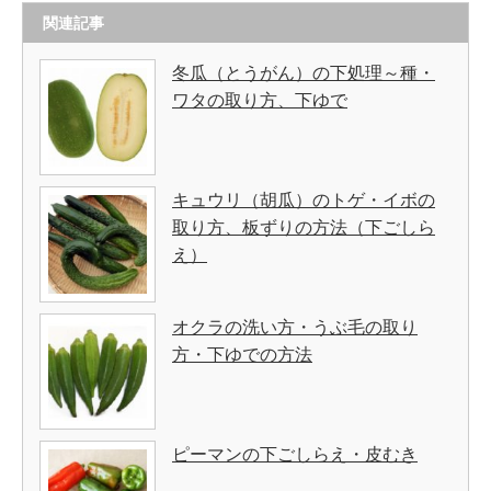
関連記事
冬瓜（とうがん）の下処理～種・
ワタの取り方、下ゆで
キュウリ（胡瓜）のトゲ・イボの
取り方、板ずりの方法（下ごしら
え）
オクラの洗い方・うぶ毛の取り
方・下ゆでの方法
ピーマンの下ごしらえ・皮むき