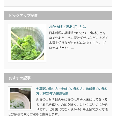
ピックアップ記事
おかあげ（陸あげ）とは
日本料理の調理法のひとつ。 食材などを
ゆでたあと、水に浸けずザルなどに上げて
水気を切りながら自然に冷ますこと。 ブ
ロッコリーや、…
おすすめ記事
七草粥の作り方～土鍋での作り方、炊飯器での作り
方。2025年の健康祈願
新春の１月７日の朝に春の七草をお粥にして食べる
と「邪気を祓い、万病を除く」という言い伝えがあ
ります。七草粥（ななくさがゆ）を土鍋で炊く方法
と炊飯器で炊く方法をご案内します。