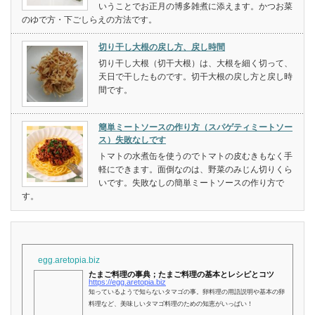
いうことでお正月の博多雑煮に添えます。かつお菜
のゆで方・下ごしらえの方法です。
切り干し大根の戻し方、戻し時間
切り干し大根（切干大根）は、大根を細く切って、
天日で干したものです。切干大根の戻し方と戻し時
間です。
簡単ミートソースの作り方（スパゲティミートソー
ス）失敗なしです
トマトの水煮缶を使うのでトマトの皮むきもなく手
軽にできます。面倒なのは、野菜のみじん切りくら
いです。失敗なしの簡単ミートソースの作り方で
す。
egg.aretopia.biz
たまご料理の事典；たまご料理の基本とレシピとコツ
https://egg.aretopia.biz
知っているようで知らないタマゴの事。卵料理の用語説明や基本の卵
料理など、美味しいタマゴ料理のための知恵がいっぱい！