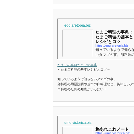
egg.aretopia.biz
たまご料理の事典；
たまご料理の基本と
レシピとコツ
https://egg.aretopia.biz
知っているようで知ら
いタマゴの事。卵料理
用語説明や基本の卵料
など、美味しいタマゴ
たまごの事典
たまごの事典
～たまご料理の基本レシピとコツ～
理のための知恵がいっ
い！
知っているようで知らないタマゴの事。
卵料理の用語説明や基本の卵料理など、美味しいタ
ゴ料理のための知恵がいっぱい！
ume.victorica.biz
梅あれこれノート
https://ume.victorica.biz