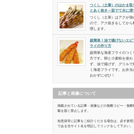
つくし（土筆）のはかま取
とあく抜き～茹でて水に浸
つくし（土筆）はアクが強
ので、アク抜きをしてから
理します。
超簡単！油で揚げないエビ
ライの作り方
超簡単な海老フライのつく
方です。卵と小麦粉を使わ
ず、油で揚げず、グリルで
く海老フライです。お弁当
おかずにぜひ！
記事と画像について
掲載されている記事・画像などの無断コピー・無断
載を固く禁止します。
知恵袋等に記事をご紹介くださる場合は、必ず参照
である当サイト名を明記してリンクをして下さい。