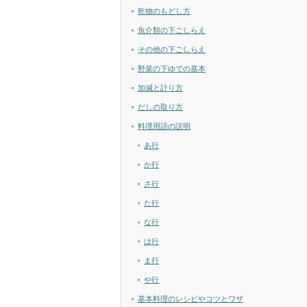
乾物のもどし方
魚介類の下ごしらえ
その他の下ごしらえ
野菜の下ゆでの基本
加減と計り方
だしの取り方
料理用語の説明
あ行
か行
さ行
た行
な行
は行
ま行
や行
基本料理のレシピやコツとワザ