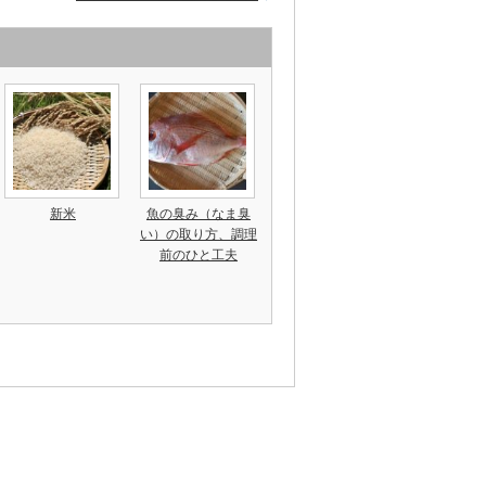
新米
魚の臭み（なま臭
い）の取り方、調理
前のひと工夫