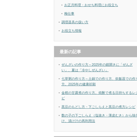
お正月料理・おせち料理にお役立ち
梅仕事
調理器具の扱い方
お役立ち情報
最新の記事
ぜんざいの作り方～2025年の鏡開きに「ぜんざ
い」、夏は「冷やしぜんざい」
七草粥の作り方～土鍋での作り方、炊飯器での作
方。2025年の健康祈願
金柑の甘露煮の作り方。焼酎で煮る日持ちするレ
ピ
黒豆のもどし方・下ごしらえと黒豆の煮方レシピ
数の子の下ごしらえ（塩抜き・薄皮むき）から味
け、漬け汁の再利用法