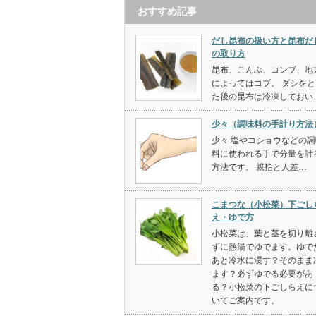
おすすめ記事
だし昆布の扱い方と昆布だ
の取り方
昆布、こんぶ、コンブ、地
によってはコブ。 ダシをと
た後の昆布は冷凍しておい
少々（調味料の手計り方法
少々 塩やコショウなどの調
料に使われる手で分量を計
方法です。 親指と人差…
こまつな（小松菜）下ごし
え・ゆで方
小松菜は、葉と茎を切り離
ずに熱湯でゆでます。ゆで
あと冷水に浸す？そのまま
ます？必ずゆでる必要があ
る？小松菜の下ごしらえに
いてご案内です。