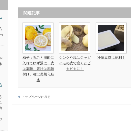
関連記事
し
方
っ
…
）
柚子：丸ごと湯船に
シンクや鏡はジャガ
冷凍豆腐は便利！
味
入れてゆず湯に、皮
イモの皮で磨くとピ
る
は薬味、果汁は風味
カピカに！
付け、種は美肌化粧
水
ら
さ
トップページに戻る
た
冷
つ