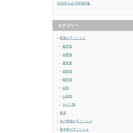
2025年お正月料理特集
カテゴリー
野菜の下ごしらえ
葉野菜
花野菜
果野菜
茎野菜
根野菜
豆類
山菜類
きのこ類
果実
木の実類の下ごしらえ
香辛料の下ごしらえ