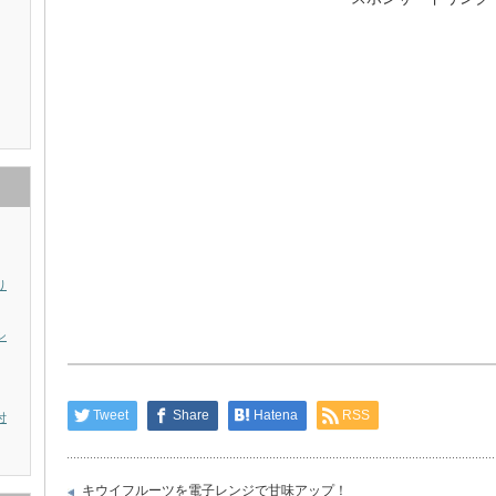
り
シ
Tweet
Share
Hatena
RSS
付
キウイフルーツを電子レンジで甘味アップ！