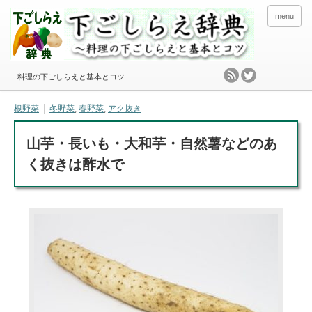
menu
料理の下ごしらえと基本とコツ
根野菜
冬野菜
,
春野菜
,
アク抜き
山芋・長いも・大和芋・自然薯などのあ
く抜きは酢水で