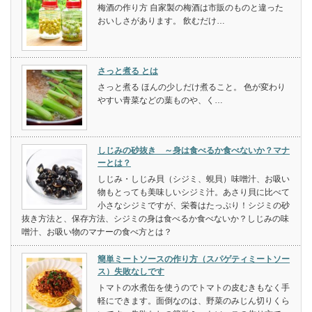
梅酒の作り方 自家製の梅酒は市販のものと違った
おいしさがあります。 飲むだけ…
さっと煮る とは
さっと煮る ほんの少しだけ煮ること。 色が変わり
やすい青菜などの葉ものや、く…
しじみの砂抜き ～身は食べるか食べないか？マナ
ーとは？
しじみ・しじみ貝（シジミ、蜆貝）味噌汁、お吸い
物もとっても美味しいシジミ汁。あさり貝に比べて
小さなシジミですが、栄養はたっぷり！シジミの砂
抜き方法と、保存方法、シジミの身は食べるか食べないか？しじみの味
噌汁、お吸い物のマナーの食べ方とは？
簡単ミートソースの作り方（スパゲティミートソー
ス）失敗なしです
トマトの水煮缶を使うのでトマトの皮むきもなく手
軽にできます。面倒なのは、野菜のみじん切りくら