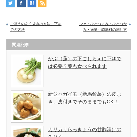
ごぼうのあく抜きの方法、下ゆ
少々・ひとつまみ・ひとつか
での方法
み・適量～調味料の測り方
関連記事
かぶ（蕪）の下ごしらえに下ゆで
は必要？葉も食べられます
新ジャガイモ（新馬鈴薯）の皮む
き、皮付きでそのままでもOK！
カリカリらっきょうの甘酢漬けの