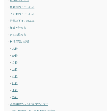
魚介類の下ごしらえ
その他の下ごしらえ
野菜の下ゆでの基本
加減と計り方
だしの取り方
料理用語の説明
あ行
か行
さ行
た行
な行
は行
ま行
や行
基本料理のレシピやコツとワザ
お正月料理・おせち料理にお役立ち