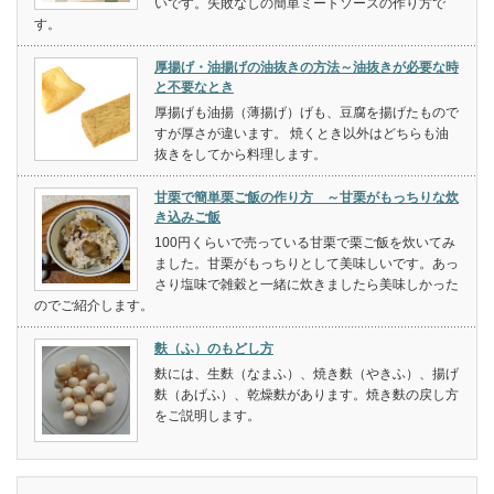
いです。失敗なしの簡単ミートソースの作り方で
す。
厚揚げ・油揚げの油抜きの方法～油抜きが必要な時
と不要なとき
厚揚げも油揚（薄揚げ）げも、豆腐を揚げたもので
すが厚さが違います。 焼くとき以外はどちらも油
抜きをしてから料理します。
甘栗で簡単栗ご飯の作り方 ～甘栗がもっちりな炊
き込みご飯
100円くらいで売っている甘栗で栗ご飯を炊いてみ
ました。甘栗がもっちりとして美味しいです。あっ
さり塩味で雑穀と一緒に炊きましたら美味しかった
のでご紹介します。
麩（ふ）のもどし方
麩には、生麩（なまふ）、焼き麩（やきふ）、揚げ
麩（あげふ）、乾燥麩があります。焼き麩の戻し方
をご説明します。