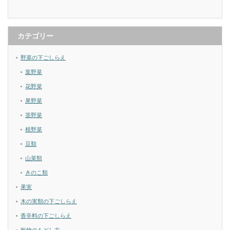
カテゴリー
野菜の下ごしらえ
葉野菜
花野菜
果野菜
茎野菜
根野菜
豆類
山菜類
きのこ類
果実
木の実類の下ごしらえ
香辛料の下ごしらえ
乾物のもどし方