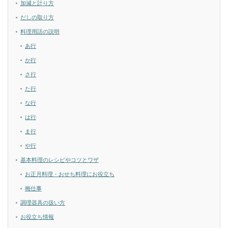
加減と計り方
だしの取り方
料理用語の説明
あ行
か行
さ行
た行
な行
は行
ま行
や行
基本料理のレシピやコツとワザ
お正月料理・おせち料理にお役立ち
梅仕事
調理器具の扱い方
お役立ち情報