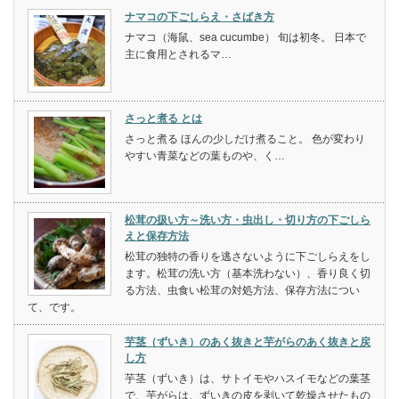
ナマコの下ごしらえ・さばき方
ナマコ（海鼠、sea cucumbe） 旬は初冬。 日本で
主に食用とされるマ…
さっと煮る とは
さっと煮る ほんの少しだけ煮ること。 色が変わり
やすい青菜などの葉ものや、く…
松茸の扱い方～洗い方・虫出し・切り方の下ごしら
えと保存方法
松茸の独特の香りを逃さないように下ごしらえをし
ます。松茸の洗い方（基本洗わない）、香り良く切
る方法、虫食い松茸の対処方法、保存方法につい
て、です。
芋茎（ずいき）のあく抜きと芋がらのあく抜きと戻
し方
芋茎（ずいき）は、サトイモやハスイモなどの葉茎
で、芋がらは、ずいきの皮を剥いて乾燥させたもの