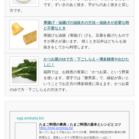
です。ずいきのあく抜き、芋がらのあく抜きと戻し
方です。
厚揚げ・油揚げの油抜きの方法～油抜きが必要な時
と不要なとき
厚揚げも油揚（薄揚げ）げも、豆腐を揚げたもので
すが厚さが違います。 焼くとき以外はどちらも油
抜きをしてから料理します。
かつお菜のゆで方・下ごしらえ～博多雑煮やおひた
しに！
福岡では、お雑煮の青菜に「かつお菜」という野菜
を使います。漢字では「勝男菜」で、縁起が良いと
いうことでお正月の博多雑煮に添えます。かつお菜
のゆで方・下ごしらえの方法です。
egg.aretopia.biz
たまご料理の事典；たまご料理の基本とレシピとコツ
https://egg.aretopia.biz
知っているようで知らないタマゴの事。卵料理の用語説明や基本の卵
料理など、美味しいタマゴ料理のための知恵がいっぱい！