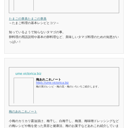
たまごの事典
たまごの事典
～たまご料理の基本レシピとコツ～
知っているようで知らないタマゴの事。
卵料理の用語説明や基本の卵料理など、美味しいタマゴ料理のための知恵がい
っぱい！
ume.victorica.biz
梅あれこれノート
https://ume.victorica.biz
梅の実のレシピ・梅の花・梅のいろいろご紹介します。
梅のあれこれノート
小梅のカリカリ醤油漬け、梅干し、白梅干し、梅酒、梅味噌ドレッシングなど
の梅レシピや梅を使った美容と健康法、梅のお菓子などあれこれ紹介していま