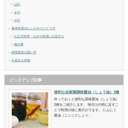
は行
ま行
や行
基本料理のレシピやコツとワザ
お正月料理・おせち料理にお役立ち
梅仕事
調理器具の扱い方
お役立ち情報
ピックアップ記事
便利な自家製調味醤油（しょう油）3種
作っておくと便利な調味醤油（しょう油）
3種をご紹介します。 味付けの時に足すこ
とで料理の味に奥行がでます。 にんにく
醤油（ニンニクしょう…