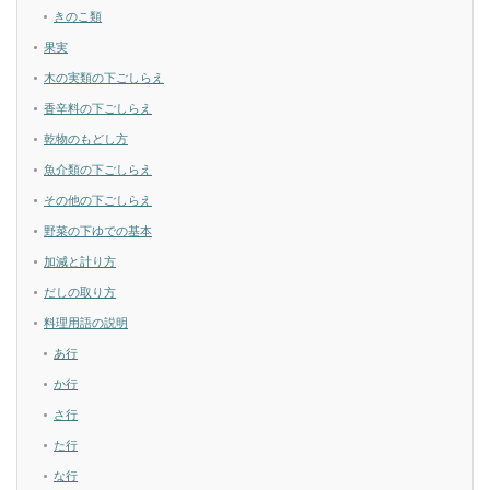
きのこ類
果実
木の実類の下ごしらえ
香辛料の下ごしらえ
乾物のもどし方
魚介類の下ごしらえ
その他の下ごしらえ
野菜の下ゆでの基本
加減と計り方
だしの取り方
料理用語の説明
あ行
か行
さ行
た行
な行