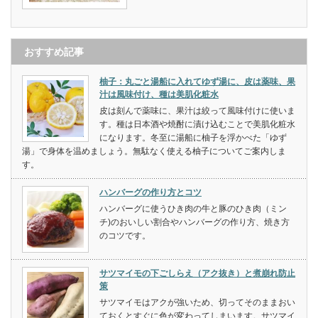
おすすめ記事
柚子：丸ごと湯船に入れてゆず湯に、皮は薬味、果
汁は風味付け、種は美肌化粧水
皮は刻んで薬味に、果汁は絞って風味付けに使いま
す。種は日本酒や焼酎に漬け込むことで美肌化粧水
になります。冬至に湯船に柚子を浮かべた「ゆず
湯」で身体を温めましょう。無駄なく使える柚子についてご案内しま
す。
ハンバーグの作り方とコツ
ハンバーグに使うひき肉の牛と豚のひき肉（ミン
チ)のおいしい割合やハンバーグの作り方、焼き方
のコツです。
サツマイモの下ごしらえ（アク抜き）と煮崩れ防止
策
サツマイモはアクが強いため、切ってそのままおい
ておくとすぐに色が変わってしまいます。サツマイ