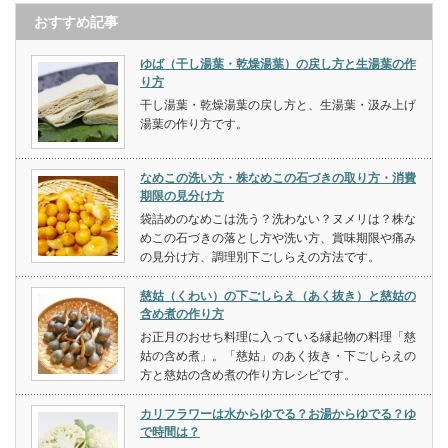
おすすめ記事
ゆば（干し湯葉・乾燥湯葉）の戻し方と生湯葉の作
り方
干し湯葉・乾燥湯葉の戻し方と、生湯葉・汲み上げ
湯葉の作り方です。
なめこの洗い方・株なめこの石づきの取り方・消費
期限の見分け方
袋詰めのなめこは洗う？洗わない？ヌメリは？株な
めこの石づきの落とし方や洗い方、賞味期限や痛み
の見分け方、調理別下ごしらえの方法です。
慈姑（くわい）の下ごしらえ（あく抜き）と慈姑の
含め煮の作り方
お正月のおせち料理に入っている縁起物の料理「慈
姑の含め煮」。「慈姑」のあく抜き・下ごしらえの
方と慈姑の含め煮の作り方レシピです。
カリフラワーは水からゆでる？お湯からゆでる？ゆ
で時間は？