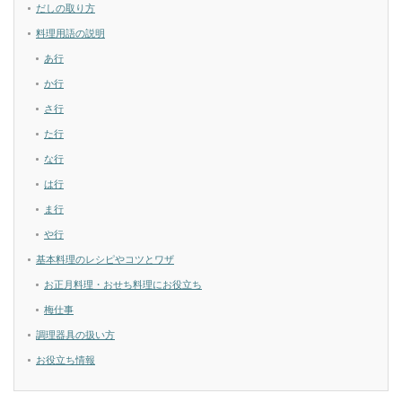
だしの取り方
料理用語の説明
あ行
か行
さ行
た行
な行
は行
ま行
や行
基本料理のレシピやコツとワザ
お正月料理・おせち料理にお役立ち
梅仕事
調理器具の扱い方
お役立ち情報