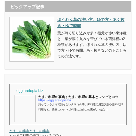
ピックアップ記事
ほうれん草の洗い方、ゆで方・あく抜
き・ゆで時間
葉が薄く切り込みが多く根元が赤い東洋種
と、葉が厚く丸みを帯びている西洋種の2
種類があります。ほうれん草の洗い方、ゆ
で方・ゆで時間、あく抜きなどの下ごしら
えの方法です。
egg.aretopia.biz
たまご料理の事典；たまご料理の基本とレシピとコツ
https://egg.aretopia.biz
知っているようで知らないタマゴの事。卵料理の用語説明や基本の卵
料理など、美味しいタマゴ料理のための知恵がいっぱい！
たまごの事典
たまごの事典
～たまご料理の基本レシピとコツ～