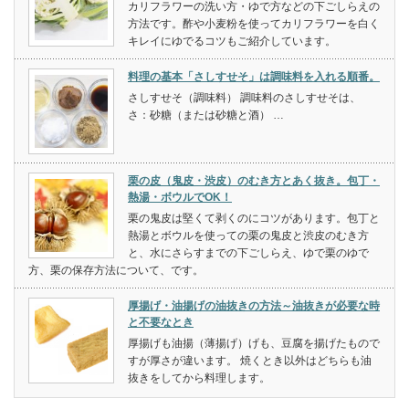
カリフラワーの洗い方・ゆで方などの下ごしらえの
方法です。酢や小麦粉を使ってカリフラワーを白く
キレイにゆでるコツもご紹介しています。
料理の基本「さしすせそ」は調味料を入れる順番。
さしすせそ（調味料） 調味料のさしすせそは、
さ：砂糖（または砂糖と酒） …
栗の皮（鬼皮・渋皮）のむき方とあく抜き。包丁・
熱湯・ボウルでOK！
栗の鬼皮は堅くて剥くのにコツがあります。包丁と
熱湯とボウルを使っての栗の鬼皮と渋皮のむき方
と、水にさらすまでの下ごしらえ、ゆで栗のゆで
方、栗の保存方法について、です。
厚揚げ・油揚げの油抜きの方法～油抜きが必要な時
と不要なとき
厚揚げも油揚（薄揚げ）げも、豆腐を揚げたもので
すが厚さが違います。 焼くとき以外はどちらも油
抜きをしてから料理します。