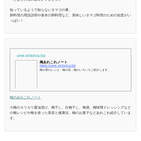
知っているようで知らないタマゴの事。
卵料理の用語説明や基本の卵料理など、美味しいタマゴ料理のための知恵がい
っぱい！
ume.victorica.biz
梅あれこれノート
https://ume.victorica.biz
梅の実のレシピ・梅の花・梅のいろいろご紹介します。
梅のあれこれノート
小梅のカリカリ醤油漬け、梅干し、白梅干し、梅酒、梅味噌ドレッシングなど
の梅レシピや梅を使った美容と健康法、梅のお菓子などあれこれ紹介していま
す。